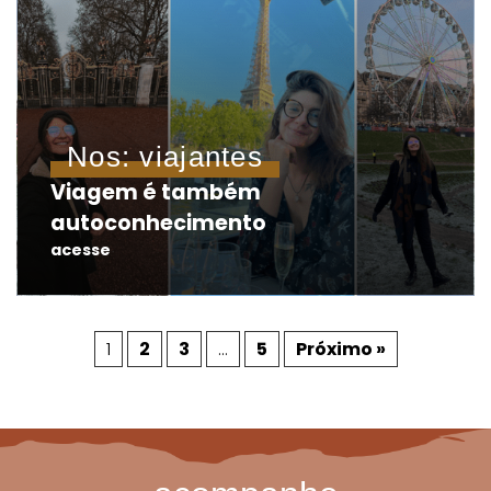
Nos: viajantes
Viagem é também
autoconhecimento
acesse
1
2
3
…
5
Próximo »