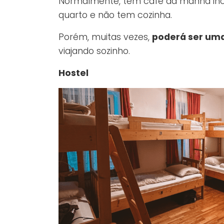
Normalmente, tem café da manhã incl
quarto e não tem cozinha.
Porém, muitas vezes,
poderá ser uma
viajando sozinho.
Hostel