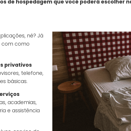
pos de hospedagem que você poderá escolher n
plicações, né? Já
 e com como
 privativos
isores, telefone,
es básicas.
erviços
nas, academias,
ria e assistência