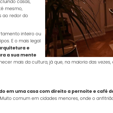
luindo casas,
até mesmo,
s ao redor do
tamento inteiro ou
pos. E o mais legal
rquitetura e
ara a sua mente
er mais da cultura, já que, na maioria das vezes,
o em uma casa com direito a pernoite e café 
Muito comum em cidades menores, onde o anfitri