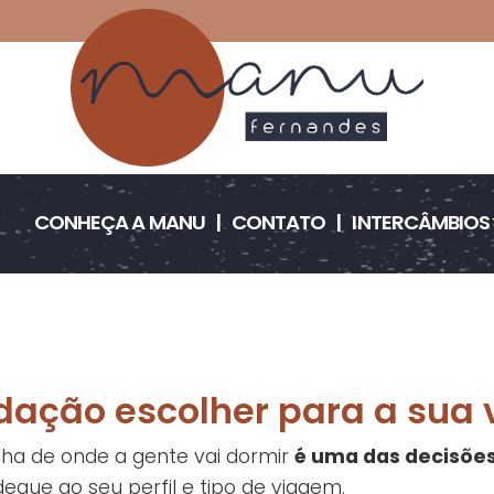
CONHEÇA A MANU
CONTATO
INTERCÂMBIOS
dação escolher para a sua
lha de onde a gente vai dormir
é uma das decisõe
que ao seu perfil e tipo de viagem.