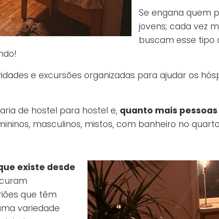
Se engana quem p
jovens; cada vez m
buscam esse tipo 
ndo!
dades e excursões organizadas para ajudar os hósp
ria de hostel para hostel e,
quanto mais pessoas 
emininos, masculinos, mistos, com banheiro no quart
que existe desde
ocuram
iões que têm
 uma variedade