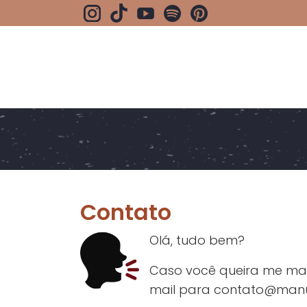
CONTATO
Contato
Olá, tudo bem?
Caso você queira me man
mail para
contato@manu